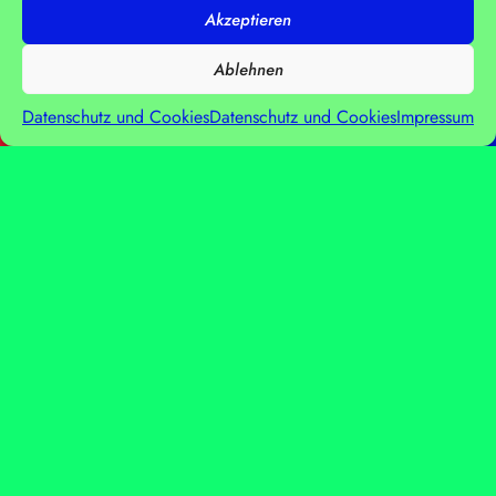
Akzeptieren
Ablehnen
Datenschutz und Cookies
Datenschutz und Cookies
Impressum
KONTAKT & REC
GUT ZU WISSEN
Bei PUK bleiben die Kolleg:innen im Durchschnitt
5,6 Jahre. Manche auch länger. Ist das nicht toll?
SITEMAP
KARRIERE
CASES