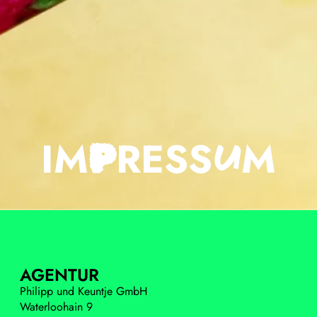
U
IMPRES
IM
RESS
M
P
AGENTUR
Philipp und Keuntje GmbH
Waterloohain 9