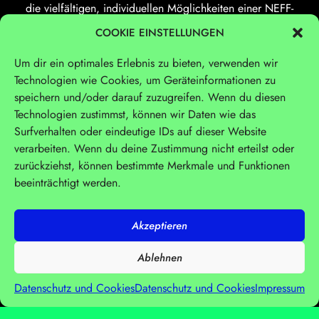
die vielfältigen, individuellen Möglichkeiten einer NEFF-
Collection-Küche.
COOKIE EINSTELLUNGEN
Um dir ein optimales Erlebnis zu bieten, verwenden wir
Technologien wie Cookies, um Geräteinformationen zu
Klicke hier, um Marketing-
Klicke hier, um Marketing-
speichern und/oder darauf zuzugreifen. Wenn du diesen
Cookies zu akzeptieren und
Cookies zu akzeptieren und
Technologien zustimmst, können wir Daten wie das
diesen Inhalt zu aktivieren
diesen Inhalt zu aktivieren
Surfverhalten oder eindeutige IDs auf dieser Website
verarbeiten. Wenn du deine Zustimmung nicht erteilst oder
zurückziehst, können bestimmte Merkmale und Funktionen
beeinträchtigt werden.
ERGEBNIS
N
G
ER
EB
IS
Akzeptieren
Mit „Open for Character“ verantworteten wir die größte
Produkt-Kampagne in der NEFF-Unternehmensgeschichte. Für
Ablehnen
die internationale Kampagne haben wir die Küche mit
bekannten und inspirierenden Charakteren als Bühne für
Datenschutz und Cookies
Datenschutz und Cookies
Impressum
Individualität und Kreativität inszeniert. Und so auch die
Marke als einzigartigen Vorreiter in Sachen