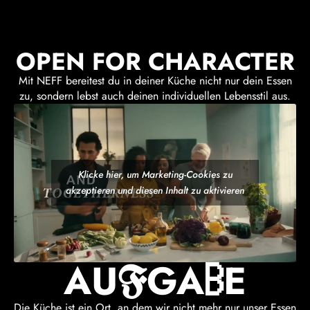
OPEN FOR CHARACTER
Mit NEFF bereitest du in deiner Küche nicht nur dein Essen
zu, sondern lebst auch deinen individuellen Lebensstil aus.
Klicke hier, um Marketing-Cookies zu
akzeptieren und diesen Inhalt zu aktivieren
AUFGABE
B
AU
GA
E
F
Die Küche ist ein Ort, an dem wir nicht mehr nur unser Essen